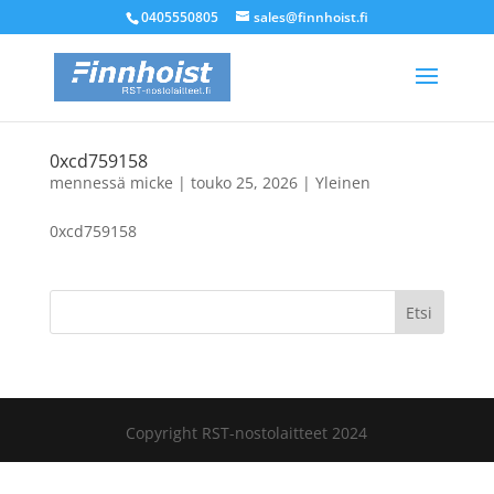
0405550805
sales@finnhoist.fi
0xcd759158
mennessä
micke
|
touko 25, 2026
|
Yleinen
0xcd759158
Etsi
Copyright RST-nostolaitteet 2024