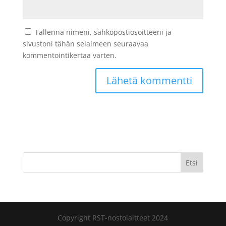
Tallenna nimeni, sähköpostiosoitteeni ja
sivustoni tähän selaimeen seuraavaa
kommentointikertaa varten.
Etsi
Copyright RST-nostolaitteet 2024