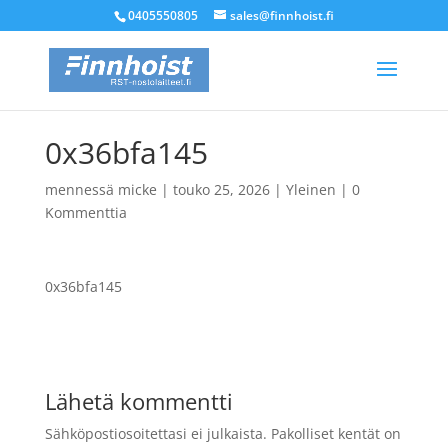
0405550805
sales@finnhoist.fi
0x36bfa145
mennessä
micke
|
touko 25, 2026
|
Yleinen
|
0
Kommenttia
0x36bfa145
Lähetä kommentti
Sähköpostiosoitettasi ei julkaista.
Pakolliset kentät on