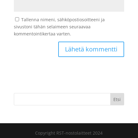
Tallenna nimeni, sähköpostiosoitteeni ja
sivustoni tähän selaimeen seuraavaa
kommentointikertaa varten.
Etsi
Copyright RST-nostolaitteet 2024