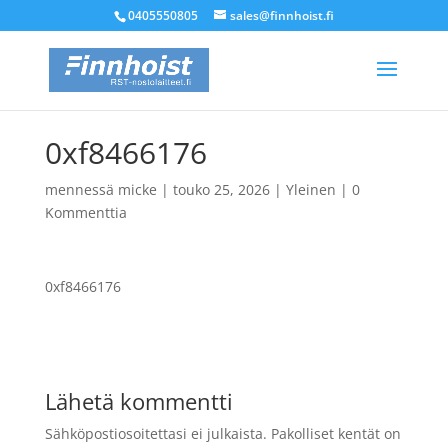
0405550805
sales@finnhoist.fi
0xf8466176
mennessä
micke
|
touko 25, 2026
|
Yleinen
|
0
Kommenttia
0xf8466176
Lähetä kommentti
Sähköpostiosoitettasi ei julkaista.
Pakolliset kentät on