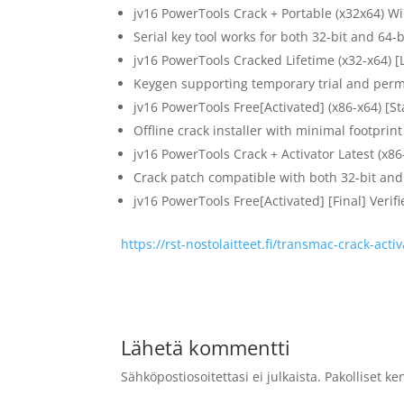
jv16 PowerTools Crack + Portable (x32x64) 
Serial key tool works for both 32-bit and 64-b
jv16 PowerTools Cracked Lifetime (x32-x64) [
Keygen supporting temporary trial and perm
jv16 PowerTools Free[Activated] (x86-x64) [St
Offline crack installer with minimal footprint
jv16 PowerTools Crack + Activator Latest (x86
Crack patch compatible with both 32-bit and
jv16 PowerTools Free[Activated] [Final] Verif
https://rst-nostolaitteet.fi/transmac-crack-activ
Lähetä kommentti
Sähköpostiosoitettasi ei julkaista.
Pakolliset ke