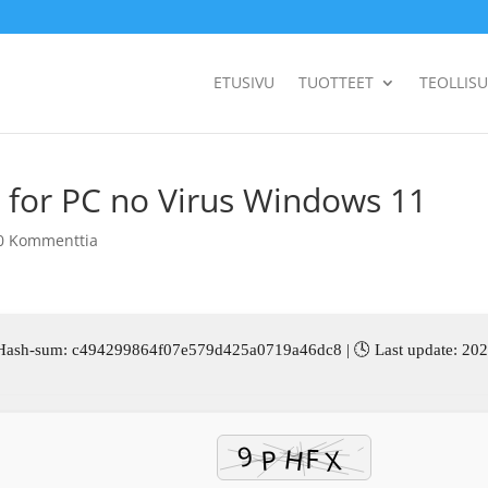
ETUSIVU
TUOTTEET
TEOLLIS
 for PC no Virus Windows 11
0 Kommenttia
Hash-sum: c494299864f07e579d425a0719a46dc8 | 🕓 Last update: 20