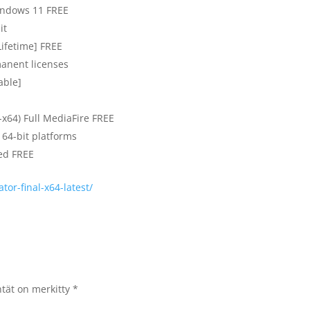
Windows 11 FREE
it
Lifetime] FREE
anent licenses
able]
-x64) Full MediaFire FREE
 64-bit platforms
ied FREE
ator-final-x64-latest/
ntät on merkitty
*