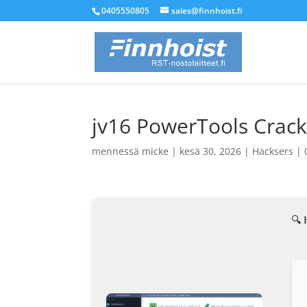
0405550805
sales@finnhoist.fi
jv16 PowerTools Crack
mennessä
micke
|
kesä 30, 2026
|
Hacksers
|
🔍 