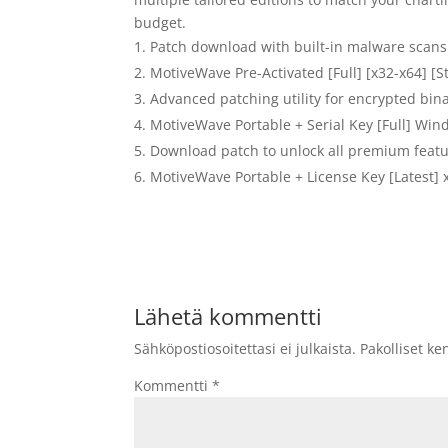
budget.
Patch download with built-in malware scans
MotiveWave Pre-Activated [Full] [x32-x64] [S
Advanced patching utility for encrypted bin
MotiveWave Portable + Serial Key [Full] Win
Download patch to unlock all premium feat
MotiveWave Portable + License Key [Latest] x
Lähetä kommentti
Sähköpostiosoitettasi ei julkaista.
Pakolliset ke
Kommentti
*