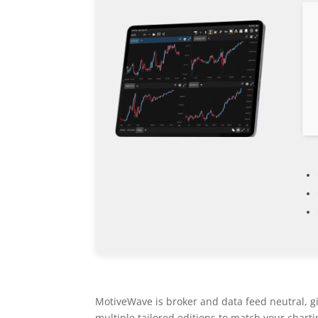
MotiveWave is broker and data feed neutral, g
multiple tailored editions to match your charti