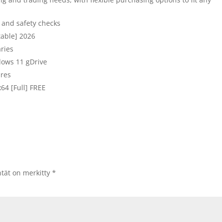
 and safety checks
table] 2026
aries
dows 11 gDrive
ures
64 [Full] FREE
ntät on merkitty
*