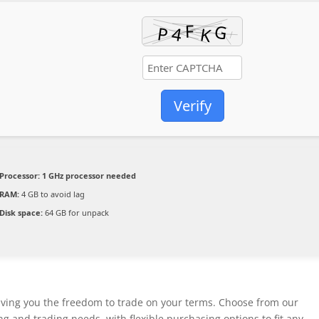
Verify
Processor:
1 GHz processor needed
RAM:
4 GB to avoid lag
Disk space:
64 GB for unpack
iving you the freedom to trade on your terms. Choose from our
ng and trading needs, with flexible purchasing options to fit any