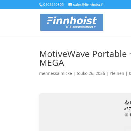
0405550805
sales@finnhoist.fi
MotiveWave Portable + 
MEGA
mennessä
micke
|
touko 26, 2026
|
Yleinen
|
📤 
a5
📅 