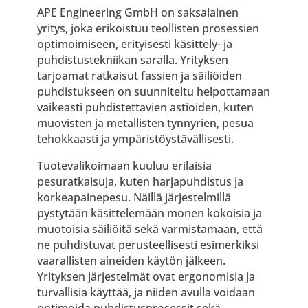
APE Engineering GmbH on saksalainen
yritys, joka erikoistuu teollisten prosessien
optimoimiseen, erityisesti käsittely- ja
puhdistustekniikan saralla. Yrityksen
tarjoamat ratkaisut fassien ja säiliöiden
puhdistukseen on suunniteltu helpottamaan
vaikeasti puhdistettavien astioiden, kuten
muovisten ja metallisten tynnyrien, pesua
tehokkaasti ja ympäristöystävällisesti.
Tuotevalikoimaan kuuluu erilaisia
pesuratkaisuja, kuten harjapuhdistus ja
korkeapainepesu. Näillä järjestelmillä
pystytään käsittelemään monen kokoisia ja
muotoisia säiliöitä sekä varmistamaan, että
ne puhdistuvat perusteellisesti esimerkiksi
vaarallisten aineiden käytön jälkeen.
Yrityksen järjestelmät ovat ergonomisia ja
turvallisia käyttää, ja niiden avulla voidaan
optimoida puhdistusprosessit sekä