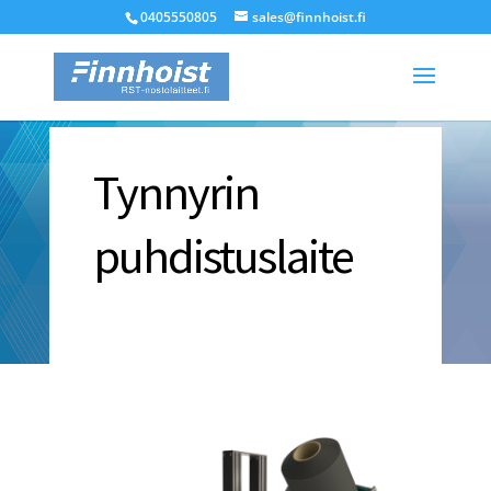
0405550805
sales@finnhoist.fi
Tynnyrin
puhdistuslaite