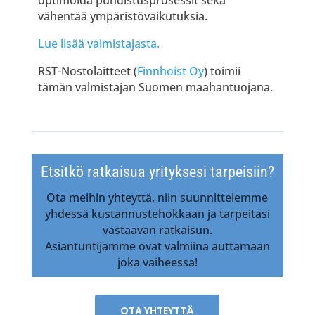
vähentää ympäristövaikutuksia​.
Lue lisää valmistajasta.
RST-Nostolaitteet (
Finnhoist Oy
) toimii
tämän valmistajan Suomen maahantuojana.
Etsitkö ratkaisua yrityksesi tarpeisiin?
Ota meihin yhteyttä, niin suunnittelemme
yhdessä kustannustehokkaan ja tarpeitasi
vastaavan ratkaisun.
Asiantuntijamme ovat valmiina auttamaan
joka vaiheessa!
OTA YHTEYTTÄ