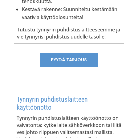
tehokkuutta.
Kestävä rakenne: Suunniteltu kestämään
vaativia käyttöolosuhteita!
Tutustu tynnyrin puhdistuslaitteeseemme ja
vie tynnyrisi puhdistus uudelle tasolle!
PYYDÄ TARJOUS
Tynnyrin puhdistuslaitteen
käyttöönotto
Tynnyrin puhdistuslaitteen käyttöönotto on
vaivatonta: kytke laite sähköverkkoon tai liitä
vesijohto riippuen valitsemastasi mallista.