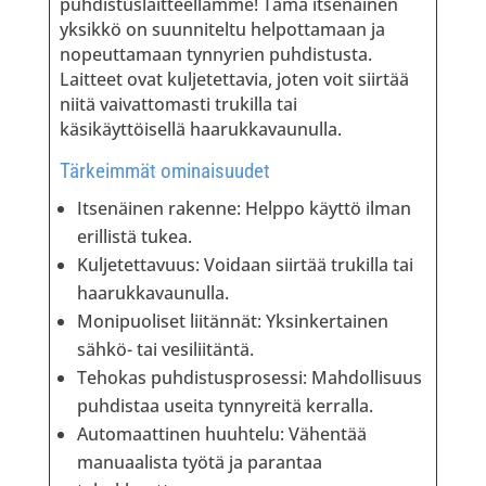
puhdistuslaitteellamme! Tämä itsenäinen
yksikkö on suunniteltu helpottamaan ja
nopeuttamaan tynnyrien puhdistusta.
Laitteet ovat kuljetettavia, joten voit siirtää
niitä vaivattomasti trukilla tai
käsikäyttöisellä haarukkavaunulla.
Tärkeimmät ominaisuudet
Itsenäinen rakenne: Helppo käyttö ilman
erillistä tukea.
Kuljetettavuus: Voidaan siirtää trukilla tai
haarukkavaunulla.
Monipuoliset liitännät: Yksinkertainen
sähkö- tai vesiliitäntä.
Tehokas puhdistusprosessi: Mahdollisuus
puhdistaa useita tynnyreitä kerralla.
Automaattinen huuhtelu: Vähentää
manuaalista työtä ja parantaa