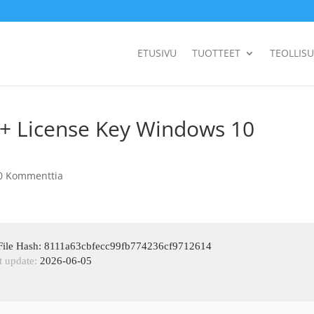
ETUSIVU
TUOTTEET
TEOLLIS
 + License Key Windows 10
0 Kommenttia
File Hash: 8111a63cbfecc99fb774236cf9712614
t update:
2026-06-05