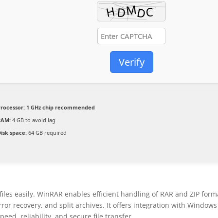
Verify
Processor:
1 GHz chip recommended
RAM:
4 GB to avoid lag
isk space:
64 GB required
iles easily. WinRAR enables efficient handling of RAR and ZIP form
rror recovery, and split archives. It offers integration with Windows
eed, reliability, and secure file transfer.