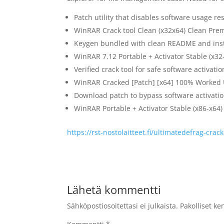
Patch utility that disables software usage res
WinRAR Crack tool Clean (x32x64) Clean Pr
Keygen bundled with clean README and inst
WinRAR 7.12 Portable + Activator Stable (x32
Verified crack tool for safe software activatio
WinRAR Cracked [Patch] [x64] 100% Worked 
Download patch to bypass software activatio
WinRAR Portable + Activator Stable (x86-x64)
https://rst-nostolaitteet.fi/ultimatedefrag-cra
Lähetä kommentti
Sähköpostiosoitettasi ei julkaista.
Pakolliset ke