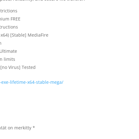
trictions
emium FREE
ructions
-x64) [Stable] MediaFire
n
Ultimate
n limits
 [no Virus] Tested
ck-exe-lifetime-x64-stable-mega/
ntät on merkitty
*