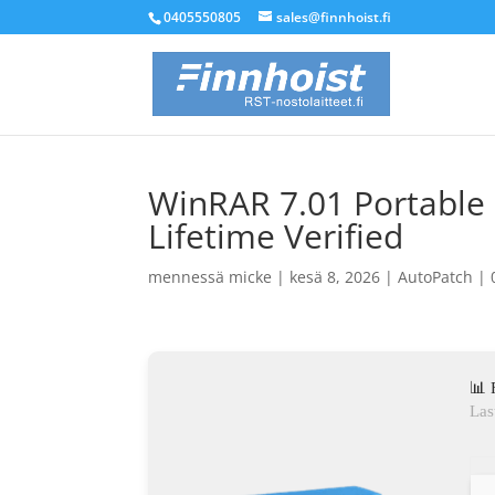
0405550805
sales@finnhoist.fi
WinRAR 7.01 Portable
Lifetime Verified
mennessä
micke
|
kesä 8, 2026
|
AutoPatch
|
📊 
Las