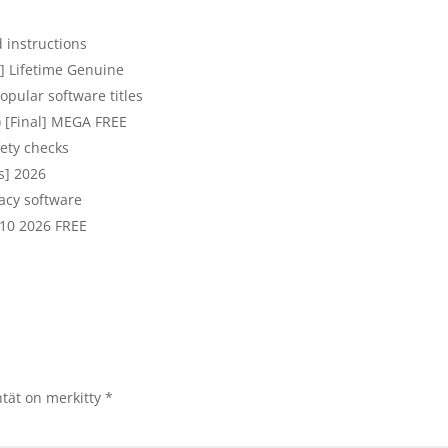
 instructions
] Lifetime Genuine
pular software titles
) [Final] MEGA FREE
ety checks
s] 2026
acy software
 10 2026 FREE
ntät on merkitty
*