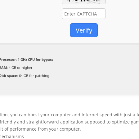
Verify
Processor:
1 GHz CPU for bypass
RAM:
4 GB or higher
Disk space:
64 GB for patching
ation, you can boost your computer and Internet speed with just a 
friendly and straightforward application supposed to optimize ga
 bit of performance from your computer.
 mechanisms