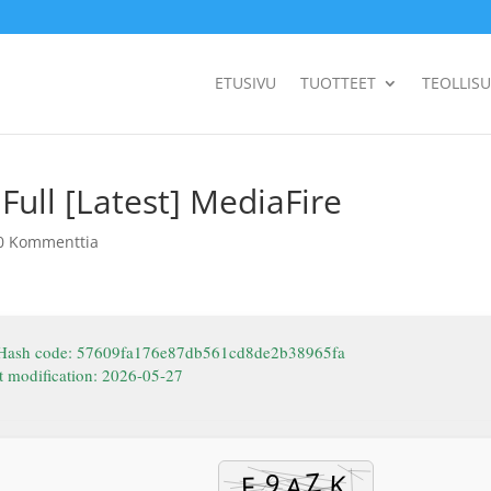
ETUSIVU
TUOTTEET
TEOLLIS
ull [Latest] MediaFire
0 Kommenttia
Hash code: 57609fa176e87db561cd8de2b38965fa
t modification: 2026-05-27