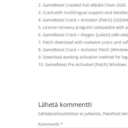
GameBoost Cracked Full x86x64 Clean 2026
Crack with multilingual support and detailed
GameBoost Crack + Activator [Patch] [x32x64
License recovery program compatible with po
GameBoost Crack + Keygen [Latest] (x86-x64
Patch download with malware scans and saf
GameBoost Crack + Activator Patch [Window
Download working activation method for leg
GameBoost Pre-Activated [Patch] Windows
Lähetä kommentti
Sähköpostiosoitettasi ei julkaista.
Pakolliset ke
Kommentti
*