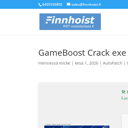
0405550805
sales@finnhoist.fi
GameBoost Crack exe F
mennessä
micke
|
kesä 1, 2026
|
AutoPatch
|
🛠 
Las